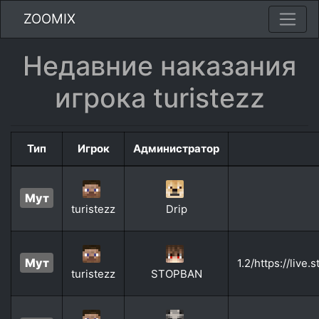
ZOOMIX
Недавние наказания
игрока turistezz
Тип
Игрок
Администратор
Мут
turistezz
Drip
Мут
1.2/https://liv
turistezz
STOPBAN