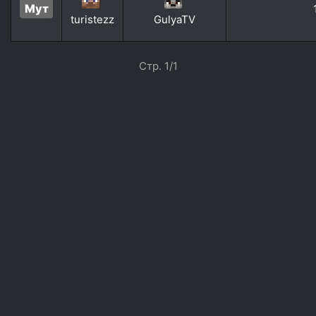
Мут
turistezz
GulyaTV
Стр. 1/1