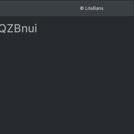
© LiteBans
ZQZBnui