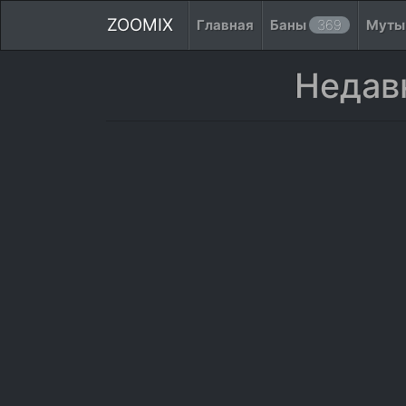
ZOOMIX
Главная
Баны
369
Мут
Недавн