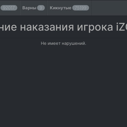
ы
92017
Варны
9
Кикнутые
75199
ие наказания игрока i
Не имеет нарушений.