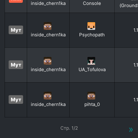
inside_chern1ka
Console
(Ground
Мут
1.
inside_chern1ka
Psychopath
Мут
1.
inside_chern1ka
UA_Tofulova
Мут
1.
inside_chern1ka
pihta_0
»
Стр. 1/2