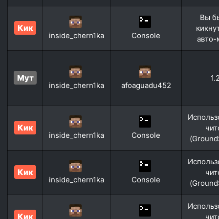
Вы б
Кик
кикну
inside_chern1ka
Console
авто-
Мут
1.
inside_chern1ka
afoaguadu452
Использ
Кик
чит
inside_chern1ka
Console
(Ground
Использ
Кик
чит
inside_chern1ka
Console
(Ground
Использ
Кик
чит