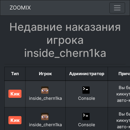
ZOOMIX
Недавние наказания
игрока
inside_chern1ka
Тип
Игрок
Администратор
Прич
Вы б
Кик
кикну
inside_chern1ka
Console
авто-
Вы б
Кик
кикну
inside_chern1ka
Console
авто-